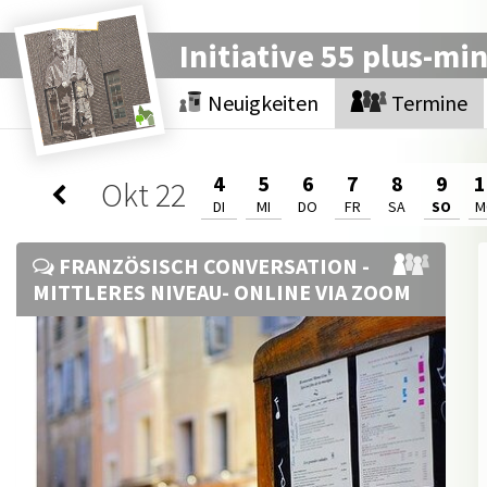
Initiative 55 plus-mi
Neuigkeiten
Termine
4
5
6
7
8
9
1
Okt
22
DI
MI
DO
FR
SA
SO
M
FRANZÖSISCH CONVERSATION -
MITTLERES NIVEAU- ONLINE VIA ZOOM