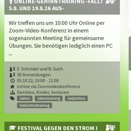
ONLINE-GEHIRNTRAINING -FÄLLT
5.8. UND 19.8.26 AUS-
Wir treffen uns um 10:00 Uhr Online per
Zoom-Video-Konferenz in einem
sogenannten Meeting für gemeinsame
Übungen. Sie benötigen lediglich einen PC
...
E. Schröder und B. Guth
30 Anmeldungen
05.10.22, 10:00 - 11:00
online via Zoomvideokonferenz
Familien, Kinder, Senioren
Gehirn
Gehirntraining
Gedächtnis
Gedächtnistraining
FESTIVAL GEGEN DEN STROM I