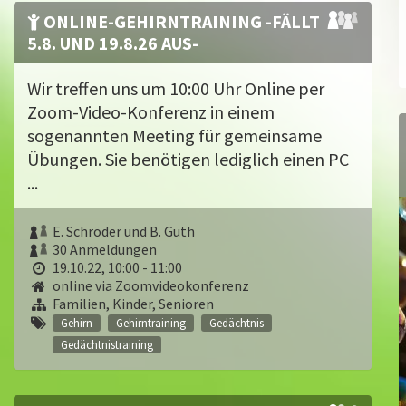
ONLINE-GEHIRNTRAINING -FÄLLT
5.8. UND 19.8.26 AUS-
Wir treffen uns um 10:00 Uhr Online per
Zoom-Video-Konferenz in einem
sogenannten Meeting für gemeinsame
Übungen. Sie benötigen lediglich einen PC
...
E. Schröder und B. Guth
30 Anmeldungen
19.10.22, 10:00 - 11:00
online via Zoomvideokonferenz
Familien, Kinder, Senioren
Gehirn
Gehirntraining
Gedächtnis
Gedächtnistraining