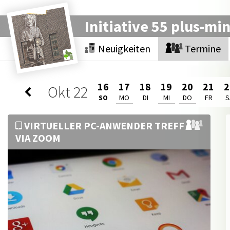
Initiative 55 plus-mi
Neuigkeiten
Termine
16
17
18
19
20
21
2
Okt
22
SO
MO
DI
MI
DO
FR
S
VIRTUELLER PC-ANWENDER TREFF
VIA ZOOM