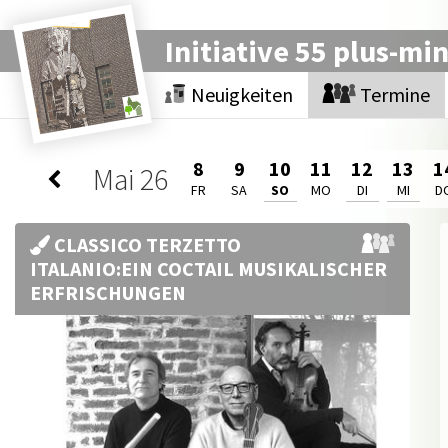
Initiative 55 plus-mi
Neuigkeiten
Termine
8
9
10
11
12
13
1
Mai
26
FR
SA
SO
MO
DI
MI
D
CLASSICO TERZETTO
ITALANIO:EIN COCTAIL MUSIKALISCHER
ERFRISCHUNGEN