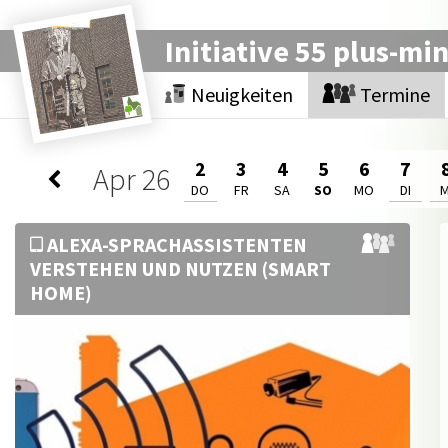
Initiative 55 plus-mi
Neuigkeiten
Termine
2
3
4
5
6
7
Apr
26
DO
FR
SA
SO
MO
DI
M
ALEXA-SPRACHASSISTENTEN
VERSTEHEN UND NUTZEN (SMART
HOME)