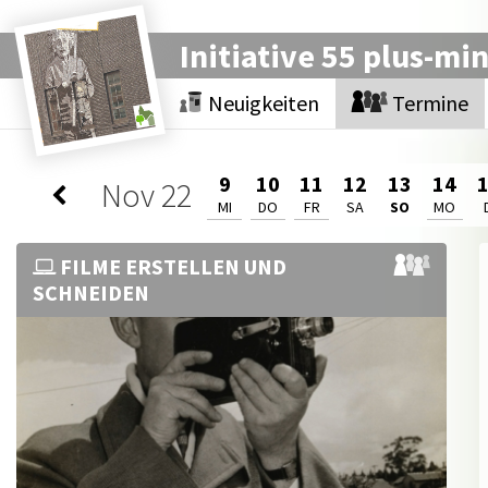
Initiative 55 plus-mi
Neuigkeiten
Termine
9
10
11
12
13
14
Nov
22
MI
DO
FR
SA
SO
MO
FILME ERSTELLEN UND
SCHNEIDEN