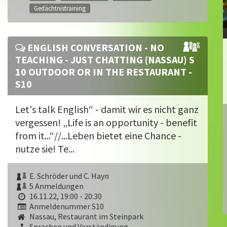
Gedächtnistraining
ENGLISH CONVERSATION - NO
TEACHING - JUST CHATTING (NASSAU) S
10 OUTDOOR OR IN THE RESTAURANT -
S10
Let's talk English“ - damit wir es nicht ganz
vergessen! „Life is an opportunity - benefit
from it...“//...Leben bietet eine Chance -
nutze sie! Te...
E. Schröder und C. Hayn
5 Anmeldungen
16.11.22, 19:00 - 20:30
Anmeldenummer S10
Nassau, Restaurant im Steinpark
Sprachen und Verständigung