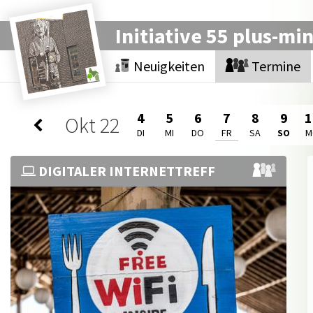
Initiative 55 plus-mi
Neuigkeiten
Termine
4
5
6
7
8
9
1
Okt
22
DI
MI
DO
FR
SA
SO
M
DIGITALER INTERNETTREFF