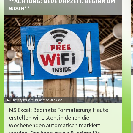
**ACHTUNG: NEUE UHRZEIT. BEGINN UM
9:00H**
Photo by Bernard Hermant on Unsplash
MS Excel: Bedingte Formatierung Heute
erstellen wir Listen, in denen die
Wochenenden automatisch markiert
werden. Das kann man z.B. prima für