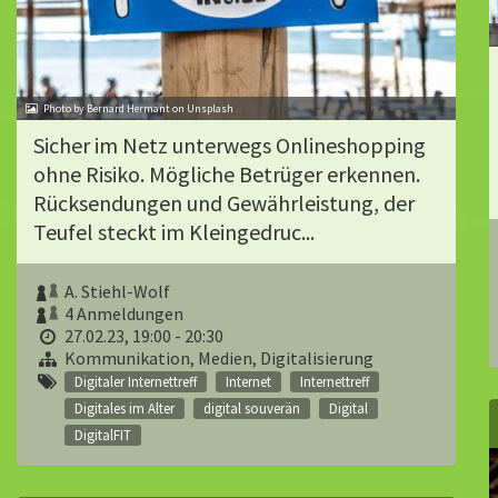
Photo by Bernard Hermant on Unsplash
Sicher im Netz unterwegs Onlineshopping
ohne Risiko. Mögliche Betrüger erkennen.
Rücksendungen und Gewährleistung, der
Teufel steckt im Kleingedruc...
A. Stiehl-Wolf
4 Anmeldungen
27.02.23, 19:00 - 20:30
Kommunikation, Medien, Digitalisierung
Digitaler Internettreff
Internet
Internettreff
Digitales im Alter
digital souverän
Digital
DigitalFIT