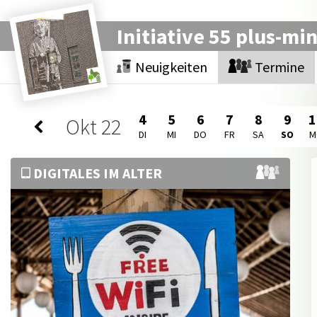
Initiative 55 plus-mi
Neuigkeiten
Termine
4
5
6
7
8
9
1
Okt
22
DI
MI
DO
FR
SA
SO
M
DIGITALES IM ALTER