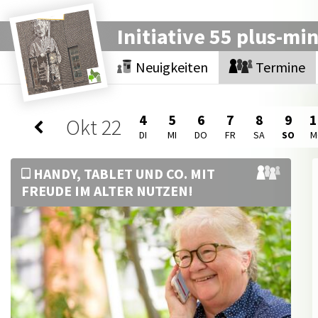
Initiative 55 plus-mi
Neuigkeiten
Termine
4
5
6
7
8
9
1
Okt
22
DI
MI
DO
FR
SA
SO
M
HANDY, TABLET UND CO. MIT
FREUDE IM ALTER NUTZEN!