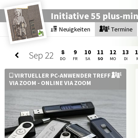
Initiative 55 plus-mi
Neuigkeiten
Termine
8
9
10
11
12
13
Sep
22
DO
FR
SA
SO
MO
DI
VIRTUELLER PC-ANWENDER TREFF
VIA ZOOM - ONLINE VIA ZOOM