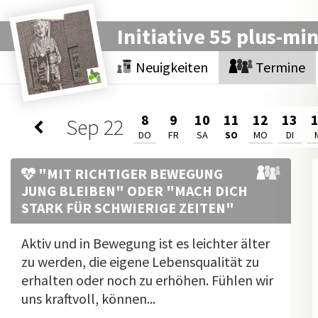
Initiative 55 plus-mi
Neuigkeiten
Termine
8
9
10
11
12
13
Sep
22
DO
FR
SA
SO
MO
DI
"MIT RICHTIGER BEWEGUNG
JUNG BLEIBEN" ODER "MACH DICH
STARK FÜR SCHWIERIGE ZEITEN"
Aktiv und in Bewegung ist es leichter älter
zu werden, die eigene Lebensqualität zu
erhalten oder noch zu erhöhen. Fühlen wir
uns kraftvoll, können...