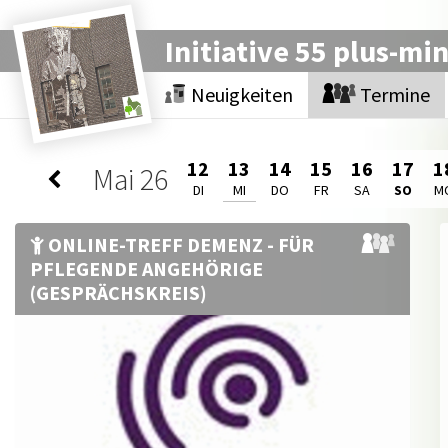
Initiative 55 plus-mi
Neuigkeiten
Termine
12
13
14
15
16
17
1
Mai
26
DI
MI
DO
FR
SA
SO
M
ONLINE-TREFF DEMENZ - FÜR
PFLEGENDE ANGEHÖRIGE
(GESPRÄCHSKREIS)