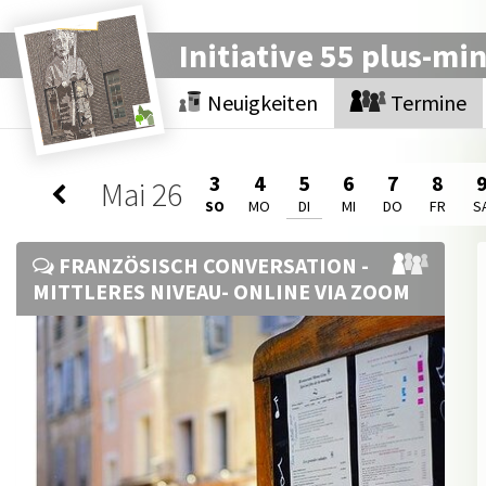
Initiative 55 plus-mi
Neuigkeiten
Termine
3
4
5
6
7
8
Mai
26
SO
MO
DI
MI
DO
FR
S
FRANZÖSISCH CONVERSATION -
MITTLERES NIVEAU- ONLINE VIA ZOOM