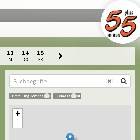
13
14
15
MI
DO
FR
Betreuung Demenz
Demenz
3
3
+
−