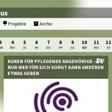
nus
Projekte
Archiv
3
4
5
6
7
8
9
10
11
12
SO
MO
DI
MI
DO
FR
SA
SO
MO
DI
KUREN FÜR PFLEGENDE ANGEHÖRIGE –
NUR WER FÜR SICH SORGT KANN ANDEREN
ETWAS GEBEN