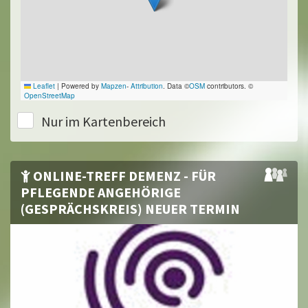
Leaflet
|
Powered by
Mapzen
-
Attribution
. Data ©
OSM
contributors. ©
OpenStreetMap
Nur im Kartenbereich
ONLINE-TREFF DEMENZ - FÜR
PFLEGENDE ANGEHÖRIGE
(GESPRÄCHSKREIS) NEUER TERMIN