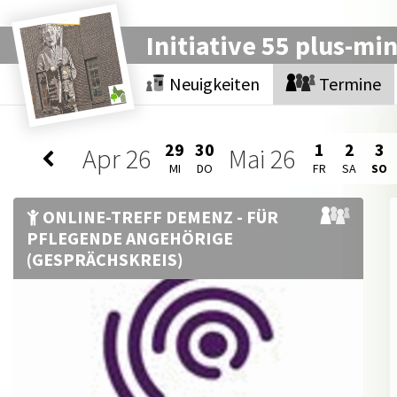
Initiative 55 plus-mi
Neuigkeiten
Termine
29
30
1
2
3
Apr
26
Mai
26
MI
DO
FR
SA
SO
ONLINE-TREFF DEMENZ - FÜR
PFLEGENDE ANGEHÖRIGE
(GESPRÄCHSKREIS)