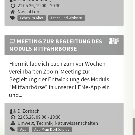
21.05.26, 19:00 - 20:30
Nastätten
Leben im Alter
Leben und Wohnen
MEETING ZUR BEGLEITUNG DES
MODULS MITFAHRBÖRSE
Hiermit lade ich euch zum vor Wochen
vereinbarten Zoom-Meeting zur
Begleitung der Entwicklung des Moduls
"Mitfahrbörse" in unserer LENe-App ein
und...
D. Zorbach
22.05.26, 09:00 - 10:30
Umwelt, Technik, Naturwissenschaften
App
App Mein Dorf 55 plus