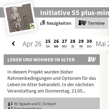
Initiative 55 plus-mi
Neuigkeiten
Termine
25
26
27
28
29
30
Apr
26
Mai
SA
SO
MO
DI
MI
DO
LEBEN UND WOHNEN IM ALTER
In diesem Projekt wurden bisher
Rahmenbedingungen und Optionen für das
Leben im Alter behandelt. In der nächsten
Veranstaltung am Donnerstag, 21.05...
W. Ilgauds und D. Zorbach
Eine Anmeldung