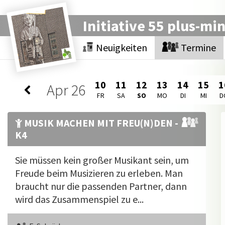
Initiative 55 plus-mi
Neuigkeiten
Termine
10
11
12
13
14
15
1
Apr
26
FR
SA
SO
MO
DI
MI
D
MUSIK MACHEN MIT FREU(N)DEN -
K4
Sie müssen kein großer Musikant sein, um
Freude beim Musizieren zu erleben. Man
braucht nur die passenden Partner, dann
wird das Zusammenspiel zu e...