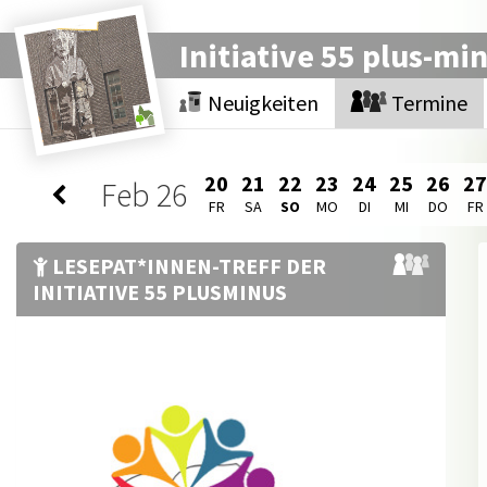
Initiative 55 plus-mi
Neuigkeiten
Termine
20
21
22
23
24
25
26
27
Feb
26
FR
SA
SO
MO
DI
MI
DO
FR
LESEPAT*INNEN-TREFF DER
INITIATIVE 55 PLUSMINUS