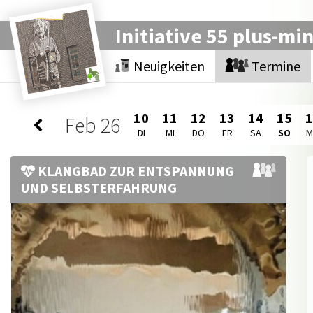
Initiative 55 plus-mi
Neuigkeiten
Termine
10
11
12
13
14
15
Feb
26
DI
MI
DO
FR
SA
SO
KLANGBAD ZUR ENTSPANNUNG
UND SELBSTERFAHRUNG