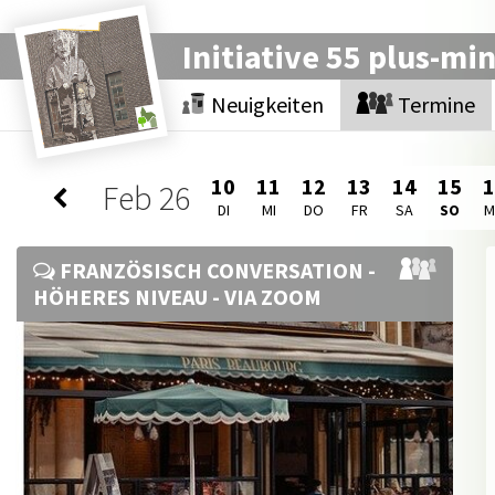
Initiative 55 plus-mi
Neuigkeiten
Termine
10
11
12
13
14
15
Feb
26
DI
MI
DO
FR
SA
SO
FRANZÖSISCH CONVERSATION -
HÖHERES NIVEAU - VIA ZOOM