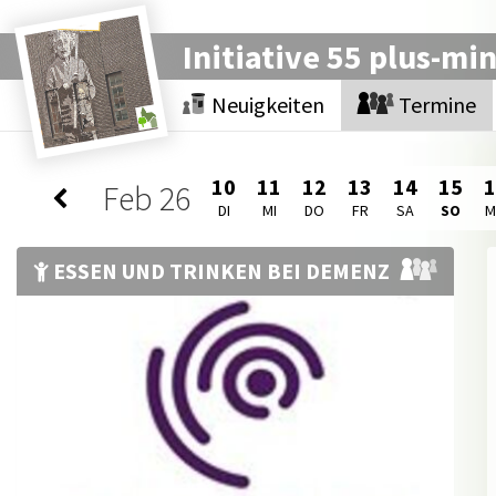
Initiative 55 plus-mi
Neuigkeiten
Termine
10
11
12
13
14
15
Feb
26
DI
MI
DO
FR
SA
SO
ESSEN UND TRINKEN BEI DEMENZ