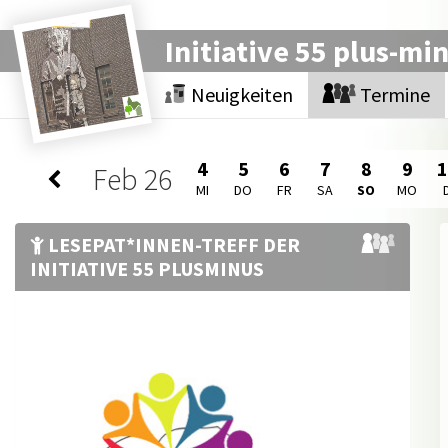
Initiative 55 plus-mi
Neuigkeiten
Termine
4
5
6
7
8
9
Feb
26
MI
DO
FR
SA
SO
MO
LESEPAT*INNEN-TREFF DER
INITIATIVE 55 PLUSMINUS