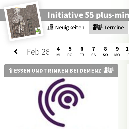
Initiative 55 plus-mi
Neuigkeiten
Termine
4
5
6
7
8
9
Feb
26
MI
DO
FR
SA
SO
MO
ESSEN UND TRINKEN BEI DEMENZ