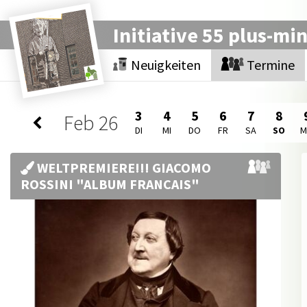
Initiative 55 plus-mi
Neuigkeiten
Termine
3
4
5
6
7
8
Feb
26
DI
MI
DO
FR
SA
SO
WELTPREMIERE!!! GIACOMO
ROSSINI "ALBUM FRANCAIS"