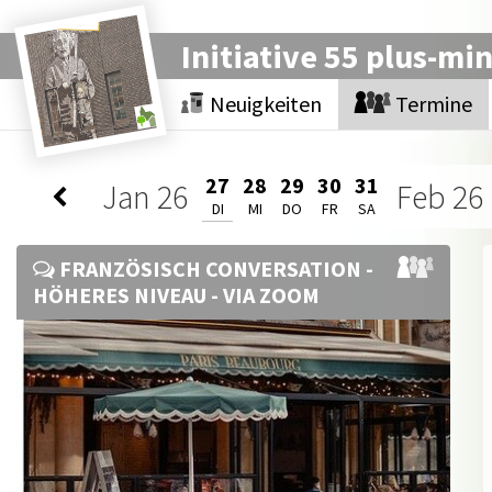
Initiative 55 plus-mi
Neuigkeiten
Termine
27
28
29
30
31
Jan
26
Feb
26
DI
MI
DO
FR
SA
FRANZÖSISCH CONVERSATION -
HÖHERES NIVEAU - VIA ZOOM