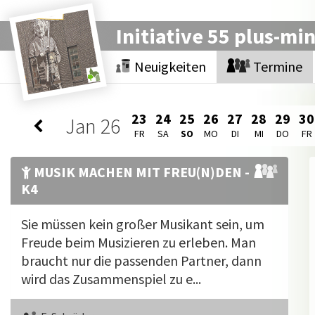
Initiative 55 plus-mi
Neuigkeiten
Termine
23
24
25
26
27
28
29
30
Jan
26
FR
SA
SO
MO
DI
MI
DO
FR
MUSIK MACHEN MIT FREU(N)DEN -
K4
Sie müssen kein großer Musikant sein, um
Freude beim Musizieren zu erleben. Man
braucht nur die passenden Partner, dann
wird das Zusammenspiel zu e...