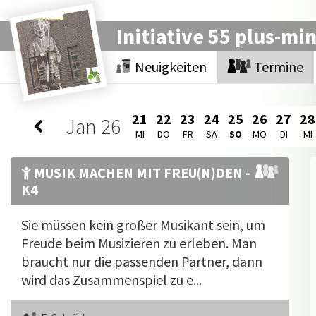
Initiative 55 plus-mi
Neuigkeiten
Termine
21
22
23
24
25
26
27
28
Jan
26
MI
DO
FR
SA
SO
MO
DI
MI
MUSIK MACHEN MIT FREU(N)DEN -
K4
Sie müssen kein großer Musikant sein, um
Freude beim Musizieren zu erleben. Man
braucht nur die passenden Partner, dann
wird das Zusammenspiel zu e...