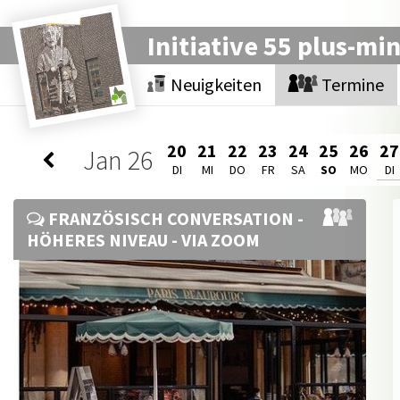
Initiative 55 plus-mi
Neuigkeiten
Termine
20
21
22
23
24
25
26
27
Jan
26
DI
MI
DO
FR
SA
SO
MO
DI
FRANZÖSISCH CONVERSATION -
HÖHERES NIVEAU - VIA ZOOM