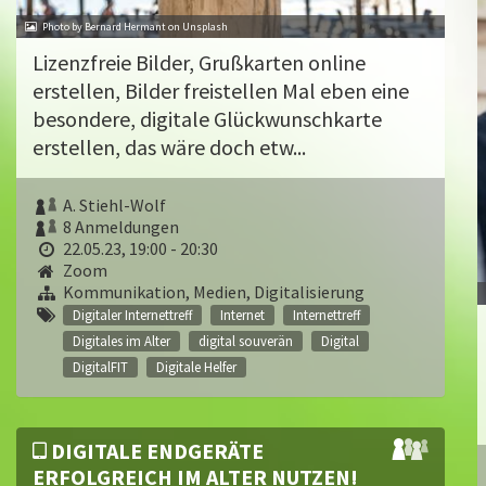
Photo by Bernard Hermant on Unsplash
Lizenzfreie Bilder, Grußkarten online
erstellen, Bilder freistellen Mal eben eine
besondere, digitale Glückwunschkarte
erstellen, das wäre doch etw...
A. Stiehl-Wolf
8 Anmeldungen
22.05.23, 19:00 - 20:30
Zoom
Kommunikation, Medien, Digitalisierung
Digitaler Internettreff
Internet
Internettreff
Digitales im Alter
digital souverän
Digital
DigitalFIT
Digitale Helfer
DIGITALE ENDGERÄTE
ERFOLGREICH IM ALTER NUTZEN!