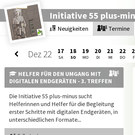
Initiative 55 plus-mi
Neuigkeiten
Termine
17
18
19
20
21
22
Dez
22
SA
SO
MO
DI
MI
DO
HELFER FÜR DEN UMGANG MIT
DIGITALEN ENDGERÄTEN - 3. TREFFEN
Die Initiative 55 plus-minus sucht
Helferinnen und Helfer für die Begleitung
erster Schritte mit digitalen Endgeräten, in
unterschiedlichen Formate...