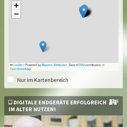
+
−
Leaflet
|
Powered by
Mapzen
-
Attribution
. Data ©
OSM
contributors. ©
OpenStreetMap
Nur im Kartenbereich
DIGITALE ENDGERÄTE ERFOLGREICH
IM ALTER NUTZEN!