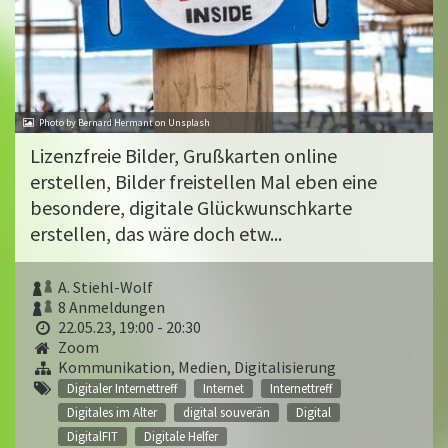
Photo by Bernard Hermant on Unsplash
Lizenzfreie Bilder, Grußkarten online
erstellen, Bilder freistellen Mal eben eine
besondere, digitale Glückwunschkarte
erstellen, das wäre doch etw...
A. Stiehl-Wolf
8 Anmeldungen
22.05.23, 19:00 - 20:30
Zoom
Kommunikation, Medien, Digitalisierung
Digitaler Internettreff
Internet
Internettreff
Digitales im Alter
digital souverän
Digital
DigitalFIT
Digitale Helfer