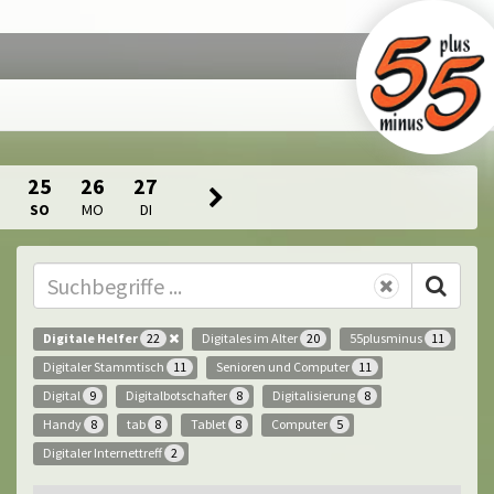
25
26
27
SO
MO
DI
Digitale Helfer
Digitales im Alter
55plusminus
22
20
11
Digitaler Stammtisch
Senioren und Computer
11
11
Digital
Digitalbotschafter
Digitalisierung
9
8
8
Handy
tab
Tablet
Computer
8
8
8
5
Digitaler Internettreff
2