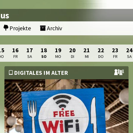
nus
Projekte
Archiv
15
16
17
18
19
20
21
22
23
24
DO
FR
SA
SO
MO
DI
MI
DO
FR
SA
DIGITALES IM ALTER