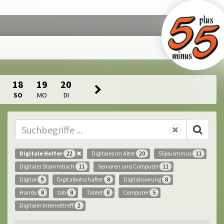
18
19
20
SO
MO
DI
Digitale Helfer
Digitales im Alter
55plusminus
22
20
11
Digitaler Stammtisch
Senioren und Computer
11
11
Digital
Digitalbotschafter
Digitalisierung
9
8
8
Handy
tab
Tablet
Computer
8
8
8
5
Digitaler Internettreff
2