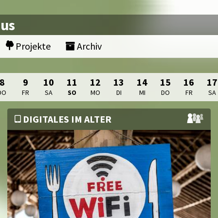
nus
Projekte
Archiv
8
9
10
11
12
13
14
15
16
17
DO
FR
SA
SO
MO
DI
MI
DO
FR
SA
DIGITALES IM ALTER