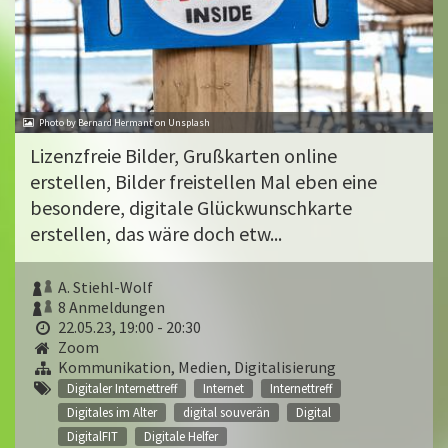
Photo by Bernard Hermant on Unsplash
Lizenzfreie Bilder, Grußkarten online
erstellen, Bilder freistellen Mal eben eine
besondere, digitale Glückwunschkarte
erstellen, das wäre doch etw...
A. Stiehl-Wolf
8 Anmeldungen
22.05.23, 19:00 - 20:30
Zoom
Kommunikation, Medien, Digitalisierung
Digitaler Internettreff
Internet
Internettreff
Digitales im Alter
digital souverän
Digital
DigitalFIT
Digitale Helfer