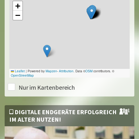
+
−
Leaflet
|
Powered by
Mapzen
-
Attribution
. Data ©
OSM
contributors. ©
OpenStreetMap
Nur im Kartenbereich
DIGITALE ENDGERÄTE ERFOLGREICH
IM ALTER NUTZEN!