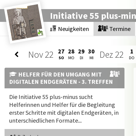
Initiative 55 plus-mi
Neuigkeiten
Termine
27
28
29
30
1
Nov
22
Dez
22
SO
MO
DI
MI
DO
HELFER FÜR DEN UMGANG MIT
DIGITALEN ENDGERÄTEN - 3. TREFFEN
Die Initiative 55 plus-minus sucht
Helferinnen und Helfer für die Begleitung
erster Schritte mit digitalen Endgeräten, in
unterschiedlichen Formate...