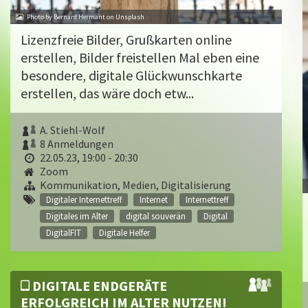
Photo by Bernard Hermant on Unsplash
Lizenzfreie Bilder, Grußkarten online
erstellen, Bilder freistellen Mal eben eine
besondere, digitale Glückwunschkarte
erstellen, das wäre doch etw...
A. Stiehl-Wolf
8 Anmeldungen
22.05.23, 19:00 - 20:30
Zoom
Kommunikation, Medien, Digitalisierung
Digitaler Internettreff
Internet
Internettreff
Digitales im Alter
digital souverän
Digital
DigitalFIT
Digitale Helfer
DIGITALE ENDGERÄTE
ERFOLGREICH IM ALTER NUTZEN!