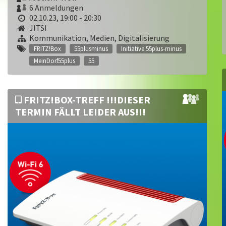
6 Anmeldungen
02.10.23, 19:00 - 20:30
JITSI
Kommunikation, Medien, Digitalisierung
FRITZ!Box
55plusminus
Initiative 55plus-minus
MeinDorf55plus
55
FRITZ!BOX-TREFF !!!DIESER
TERMIN FÄLLT LEIDER AUS!!!