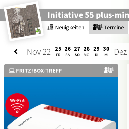
Initiative 55 plus-mi
Neuigkeiten
Termine
25
26
27
28
29
30
Nov
22
Dez
FR
SA
SO
MO
DI
MI
FRITZ!BOX-TREFF