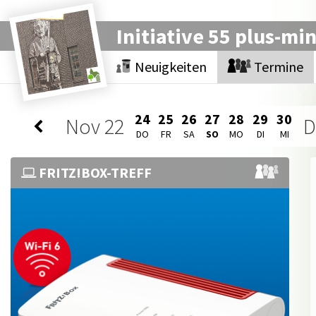
Initiative 55 plus-mi
Neuigkeiten
Termine
24
25
26
27
28
29
30
Nov
22
D
DO
FR
SA
SO
MO
DI
MI
FRITZ!BOX-TREFF