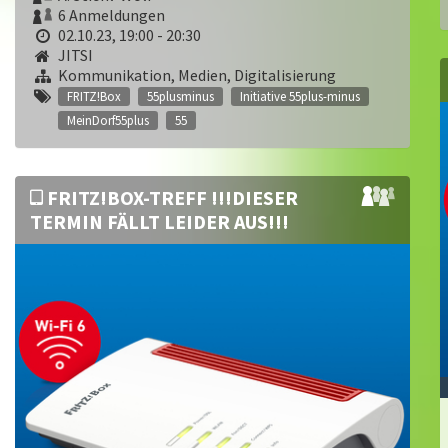
6 Anmeldungen
02.10.23, 19:00 - 20:30
JITSI
Kommunikation, Medien, Digitalisierung
FRITZ!Box
55plusminus
Initiative 55plus-minus
MeinDorf55plus
55
FRITZ!BOX-TREFF !!!DIESER
TERMIN FÄLLT LEIDER AUS!!!