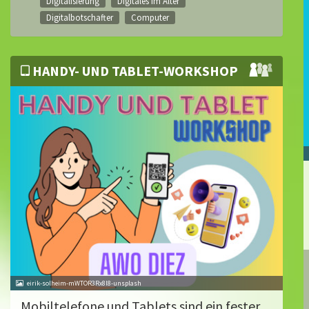
Digitalisierung
Digitales im Alter
Digitalbotschafter
Computer
HANDY- UND TABLET-WORKSHOP
eirik-solheim-mWTOR3Rx8l8-unsplash
Mobiltelefone und Tablets sind ein fester