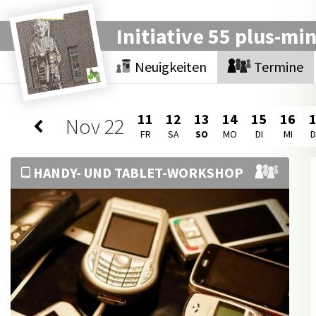
Initiative 55 plus-mi
Neuigkeiten
Termine
11
12
13
14
15
16
Nov
22
FR
SA
SO
MO
DI
MI
HANDY- UND TABLET-WORKSHOP