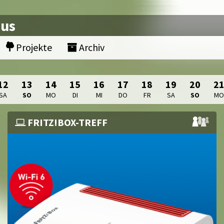
nus
Projekte
Archiv
12
13
14
15
16
17
18
19
20
2
SA
SO
MO
DI
MI
DO
FR
SA
SO
M
FRITZ!BOX-TREFF