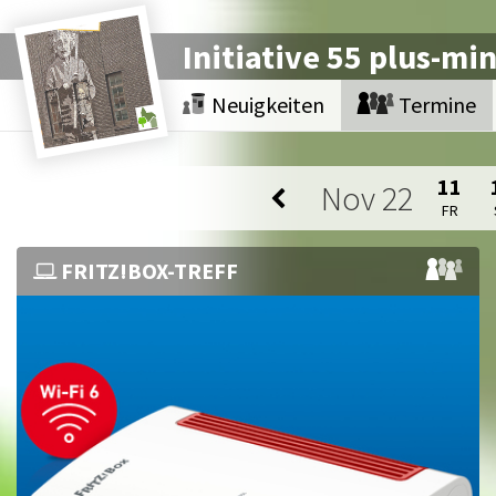
Initiative 55 plus-mi
Neuigkeiten
Termine
11
Nov
22
FR
FRITZ!BOX-TREFF