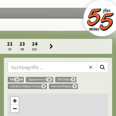
1
22
23
24
O
DI
MI
DO
55
55plusminus
FRITZ!Box
10
10
9
Initiative 55plus-minus
MeinDorf55plus
9
9
+
−