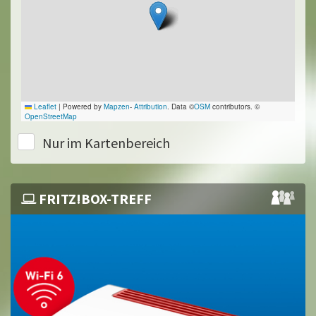
Leaflet
|
Powered by
Mapzen
-
Attribution
. Data ©
OSM
contributors. ©
OpenStreetMap
Nur im Kartenbereich
FRITZ!BOX-TREFF