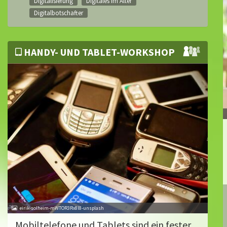
Digitalisierung
Digitales im Alter
Digitalbotschafter
HANDY- UND TABLET-WORKSHOP
eirik-solheim-mWTOR3Rx8l8-unsplash
Mobiltelefone und Tablets sind ein fester