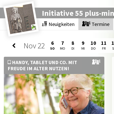
Initiative 55 plus-mi
Neuigkeiten
Termine
6
7
8
9
10
11
Nov
22
SO
MO
DI
MI
DO
FR
HANDY, TABLET UND CO. MIT
FREUDE IM ALTER NUTZEN!