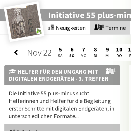
Initiative 55 plus-mi
Neuigkeiten
Termine
5
6
7
8
9
10
Nov
22
SA
SO
MO
DI
MI
DO
HELFER FÜR DEN UMGANG MIT
DIGITALEN ENDGERÄTEN - 3. TREFFEN
Die Initiative 55 plus-minus sucht
Helferinnen und Helfer für die Begleitung
erster Schritte mit digitalen Endgeräten, in
unterschiedlichen Formate...