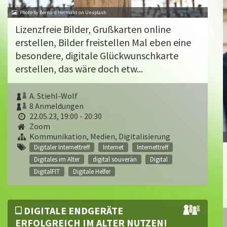
Photo by Bernard Hermant on Unsplash
Lizenzfreie Bilder, Grußkarten online
erstellen, Bilder freistellen Mal eben eine
besondere, digitale Glückwunschkarte
erstellen, das wäre doch etw...
A. Stiehl-Wolf
8 Anmeldungen
22.05.23, 19:00 - 20:30
Zoom
Kommunikation, Medien, Digitalisierung
Digitaler Internettreff
Internet
Internettreff
Digitales im Alter
digital souverän
Digital
DigitalFIT
Digitale Helfer
DIGITALE ENDGERÄTE
ERFOLGREICH IM ALTER NUTZEN!