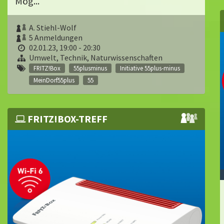
Mög...
A. Stiehl-Wolf
5 Anmeldungen
02.01.23, 19:00 - 20:30
Umwelt, Technik, Naturwissenschaften
FRITZ!Box
55plusminus
Initiative 55plus-minus
MeinDorf55plus
55
FRITZ!BOX-TREFF