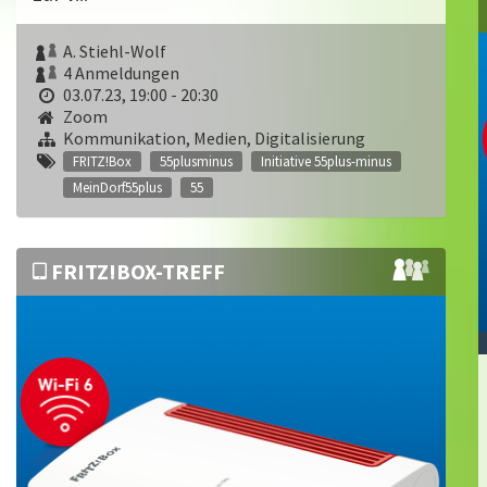
A. Stiehl-Wolf
4 Anmeldungen
03.07.23, 19:00 - 20:30
Zoom
Kommunikation, Medien, Digitalisierung
FRITZ!Box
55plusminus
Initiative 55plus-minus
MeinDorf55plus
55
FRITZ!BOX-TREFF