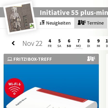
Initiative 55 plus-mi
Neuigkeiten
Termine
4
5
6
7
8
9
Nov
22
FR
SA
SO
MO
DI
MI
FRITZ!BOX-TREFF