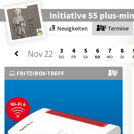
Initiative 55 plus-mi
Neuigkeiten
Termine
3
4
5
6
7
8
Nov
22
DO
FR
SA
SO
MO
DI
FRITZ!BOX-TREFF