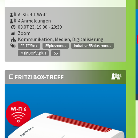
A. Stiehl-Wolf
4 Anmeldungen
03.07.23, 19:00 - 20:30
Zoom
Kommunikation, Medien, Digitalisierung
FRITZ!Box
55plusminus
Initiative 55plus-minus
MeinDorf55plus
55
FRITZ!BOX-TREFF