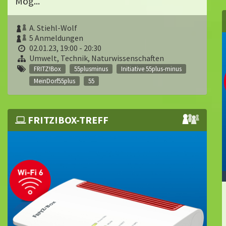
Mög...
A. Stiehl-Wolf
5 Anmeldungen
02.01.23, 19:00 - 20:30
Umwelt, Technik, Naturwissenschaften
FRITZ!Box
55plusminus
Initiative 55plus-minus
MeinDorf55plus
55
FRITZ!BOX-TREFF