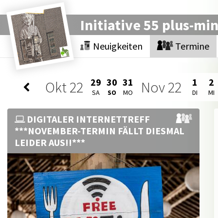
Initiative 55 plus-mi
Neuigkeiten
Termine
29
30
31
1
2
Okt
22
Nov
22
SA
SO
MO
DI
MI
DIGITALER INTERNETTREFF
***NOVEMBER-TERMIN FÄLLT DIESMAL
LEIDER AUS!!***