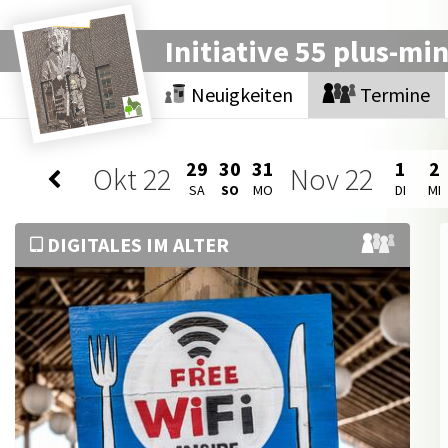
Initiative 55 plus-mi
Neuigkeiten
Termine
29
30
31
1
2
Okt
22
Nov
22
SA
SO
MO
DI
MI
DIGITALES IM ALTER