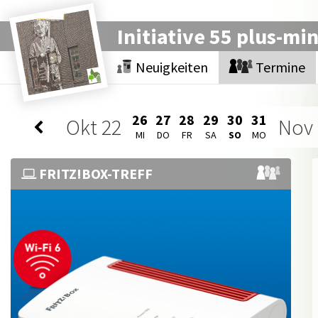
Initiative 55 plus-mi
Neuigkeiten
Termine
26
27
28
29
30
31
Okt
22
Nov
MI
DO
FR
SA
SO
MO
FRITZ!BOX-TREFF