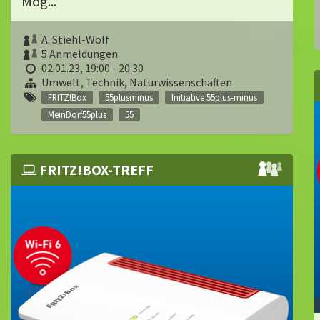
Mög...
A. Stiehl-Wolf
5 Anmeldungen
02.01.23, 19:00 - 20:30
Umwelt, Technik, Naturwissenschaften
FRITZ!Box
55plusminus
Initiative 55plus-minus
MeinDorf55plus
55
FRITZ!BOX-TREFF