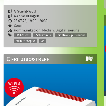
A. Stiehl-Wolf
4 Anmeldungen
03.07.23, 19:00 - 20:30
Zoom
Kommunikation, Medien, Digitalisierung
FRITZ!Box
55plusminus
Initiative 55plus-minus
MeinDorf55plus
55
FRITZ!BOX-TREFF