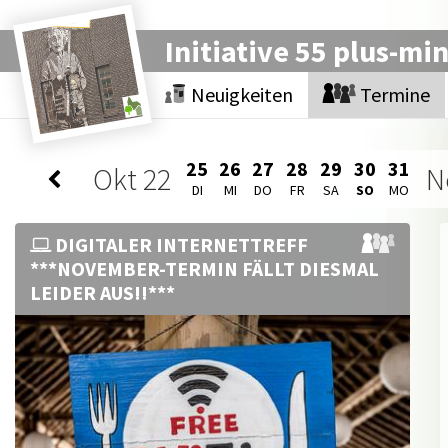
Initiative 55 plus-mi
Neuigkeiten
Termine
25
26
27
28
29
30
31
Okt
22
N
DI
MI
DO
FR
SA
SO
MO
DIGITALER INTERNETTREFF
***NOVEMBER-TERMIN FÄLLT DIESMAL
LEIDER AUS!!***