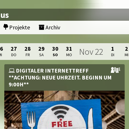
nus
Projekte
Archiv
26
27
28
29
30
31
1
2
Nov
22
MI
DO
FR
SA
SO
MO
DI
MI
DIGITALER INTERNETTREFF
**ACHTUNG: NEUE UHRZEIT. BEGINN UM
9:00H**