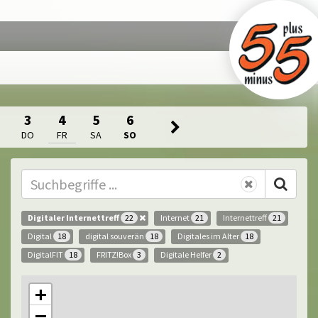
3
4
5
6
DO
FR
SA
SO
Digitaler Internettreff
Internet
Internettreff
22
21
21
Digital
digital souverän
Digitales im Alter
18
18
18
DigitalFIT
FRITZ!Box
Digitale Helfer
18
3
2
+
−