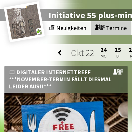
Initiative 55 plus-mi
Neuigkeiten
Termine
24
25
Okt
22
MO
DI
DIGITALER INTERNETTREFF
***NOVEMBER-TERMIN FÄLLT DIESMAL
LEIDER AUS!!***