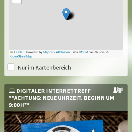
Leaflet
|
Powered by
Mapzen
-
Attribution
. Data ©
OSM
contributors. ©
OpenStreetMap
Nur im Kartenbereich
DIGITALER INTERNETTREFF
**ACHTUNG: NEUE UHRZEIT. BEGINN UM
9:00H**