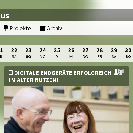
nus
Projekte
Archiv
21
22
23
24
25
26
27
28
29
30
FR
SA
SO
MO
DI
MI
DO
FR
SA
SO
DIGITALE ENDGERÄTE ERFOLGREICH
IM ALTER NUTZEN!