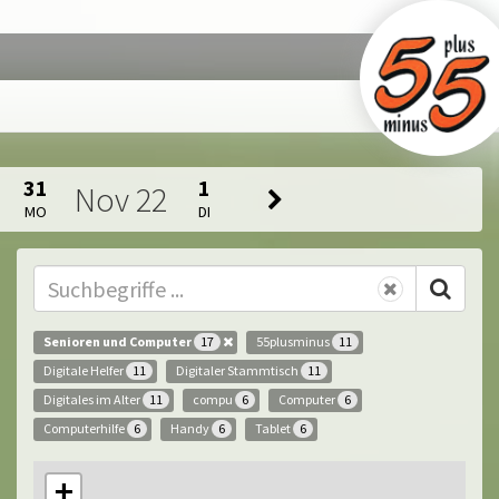
31
1
Nov
22
MO
DI
Senioren und Computer
55plusminus
17
11
Digitale Helfer
Digitaler Stammtisch
11
11
Digitales im Alter
compu
Computer
11
6
6
Computerhilfe
Handy
Tablet
6
6
6
+