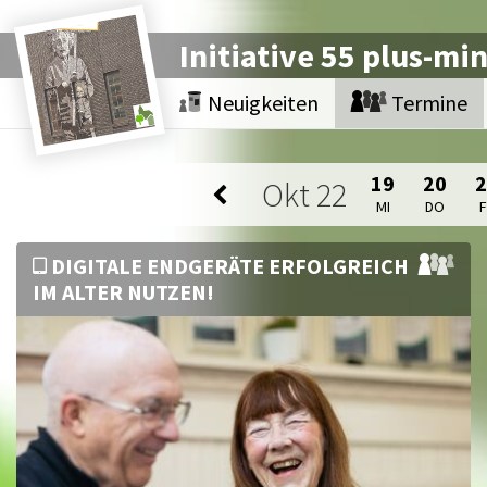
Initiative 55 plus-mi
Neuigkeiten
Termine
19
20
Okt
22
MI
DO
DIGITALE ENDGERÄTE ERFOLGREICH
IM ALTER NUTZEN!