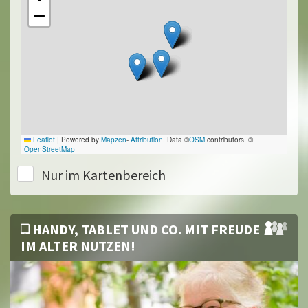
−
Leaflet
|
Powered by
Mapzen
-
Attribution
. Data ©
OSM
contributors. ©
OpenStreetMap
Nur im Kartenbereich
HANDY, TABLET UND CO. MIT FREUDE
IM ALTER NUTZEN!