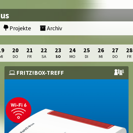
nus
Projekte
Archiv
19
20
21
22
23
24
25
26
27
28
MI
DO
FR
SA
SO
MO
DI
MI
DO
FR
FRITZ!BOX-TREFF