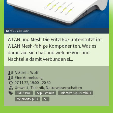
AVM GmbH, Berlin
WLAN und Mesh Die Fritz!Box unterstützt im
WLAN Mesh-fähige Komponenten. Was es
damit auf sich hat und welche Vor- und
Nachteile damit verbunden si...
A. Stiehl-Wolf
Eine Anmeldung
07.11.22, 19:00 - 20:30
Umwelt, Technik, Naturwissenschaften
FRITZ!Box
55plusminus
Initiative 55plus-minus
MeinDorf55plus
55