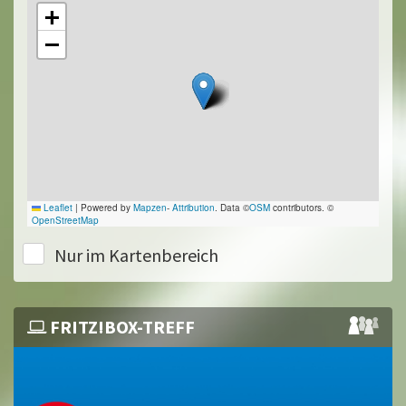
+
−
Leaflet
|
Powered by
Mapzen
-
Attribution
. Data ©
OSM
contributors. ©
OpenStreetMap
Nur im Kartenbereich
FRITZ!BOX-TREFF