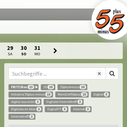
29
30
31
SA
SO
MO
FRITZ!Box
55
55plusminus
13
10
10
Initiative 55plus-minus
MeinDorf55plus
Digital
10
10
3
digital souverän
Digitaler Internettreff
3
3
Digitales im Alter
DigitalFIT
Internet
3
3
3
Internettreff
3