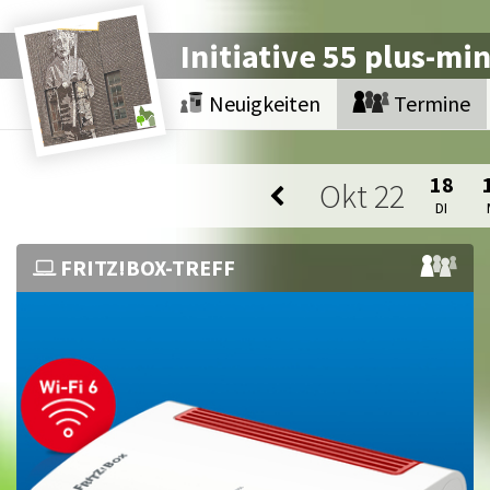
Initiative 55 plus-mi
Neuigkeiten
Termine
18
Okt
22
DI
FRITZ!BOX-TREFF