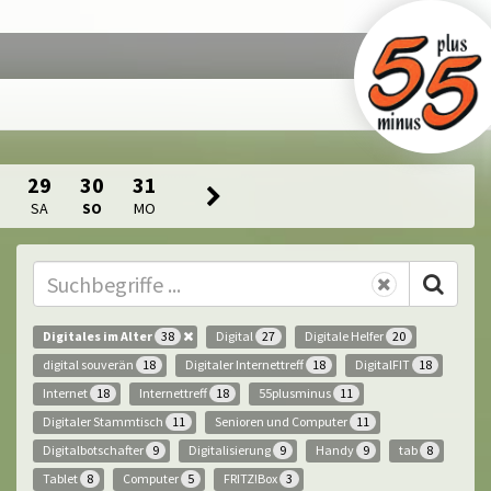
29
30
31
SA
SO
MO
Digitales im Alter
Digital
Digitale Helfer
38
27
20
digital souverän
Digitaler Internettreff
DigitalFIT
18
18
18
Internet
Internettreff
55plusminus
18
18
11
Digitaler Stammtisch
Senioren und Computer
11
11
Digitalbotschafter
Digitalisierung
Handy
tab
9
9
9
8
Tablet
Computer
FRITZ!Box
8
5
3