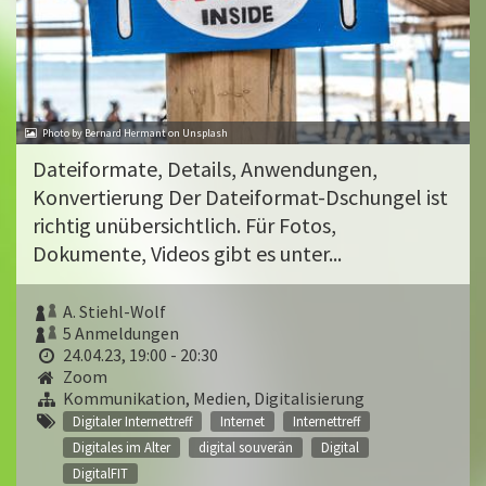
Photo by Bernard Hermant on Unsplash
Dateiformate, Details, Anwendungen,
Konvertierung Der Dateiformat-Dschungel ist
richtig unübersichtlich. Für Fotos,
Dokumente, Videos gibt es unter...
A. Stiehl-Wolf
5 Anmeldungen
24.04.23, 19:00 - 20:30
Zoom
Kommunikation, Medien, Digitalisierung
Digitaler Internettreff
Internet
Internettreff
Digitales im Alter
digital souverän
Digital
DigitalFIT