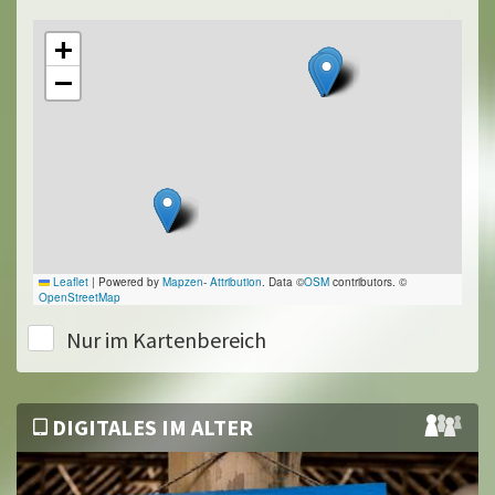
+
−
Leaflet
|
Powered by
Mapzen
-
Attribution
. Data ©
OSM
contributors. ©
OpenStreetMap
Nur im Kartenbereich
DIGITALES IM ALTER