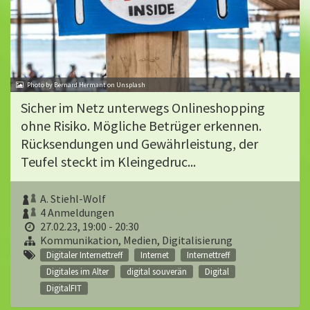
Photo by Bernard Hermant on Unsplash
Sicher im Netz unterwegs Onlineshopping
ohne Risiko. Mögliche Betrüger erkennen.
Rücksendungen und Gewährleistung, der
Teufel steckt im Kleingedruc...
A. Stiehl-Wolf
4 Anmeldungen
27.02.23, 19:00 - 20:30
Kommunikation, Medien, Digitalisierung
Digitaler Internettreff
Internet
Internettreff
Digitales im Alter
digital souverän
Digital
DigitalFIT