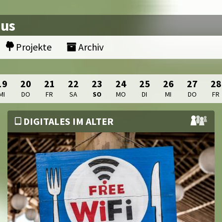
nus
Projekte
Archiv
19
20
21
22
23
24
25
26
27
28
MI
DO
FR
SA
SO
MO
DI
MI
DO
FR
DIGITALES IM ALTER