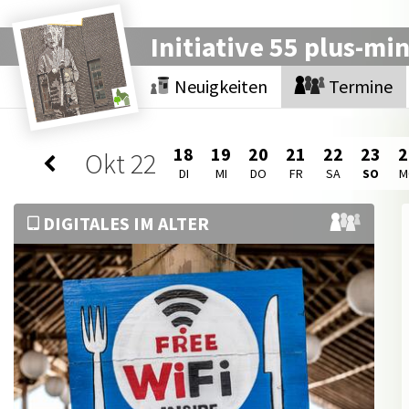
Initiative 55 plus-mi
Neuigkeiten
Termine
18
19
20
21
22
23
2
Okt
22
DI
MI
DO
FR
SA
SO
M
DIGITALES IM ALTER