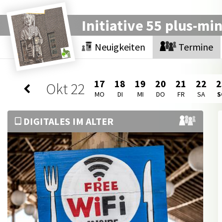
Initiative 55 plus-mi
Neuigkeiten
Termine
17
18
19
20
21
22
2
Okt
22
MO
DI
MI
DO
FR
SA
S
DIGITALES IM ALTER