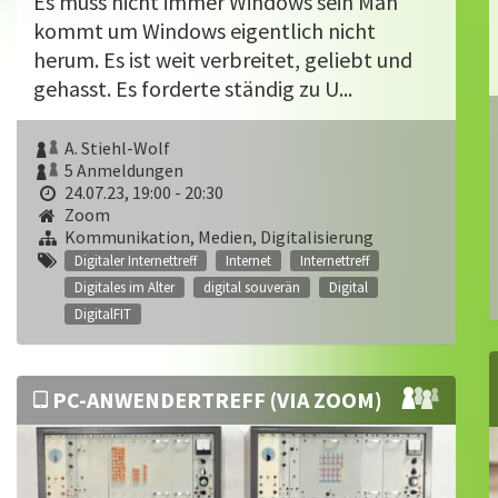
Es muss nicht immer Windows sein Man
kommt um Windows eigentlich nicht
herum. Es ist weit verbreitet, geliebt und
gehasst. Es forderte ständig zu U...
A. Stiehl-Wolf
5 Anmeldungen
24.07.23, 19:00 - 20:30
Zoom
Kommunikation, Medien, Digitalisierung
Digitaler Internettreff
Internet
Internettreff
Digitales im Alter
digital souverän
Digital
DigitalFIT
PC-ANWENDERTREFF (VIA ZOOM)