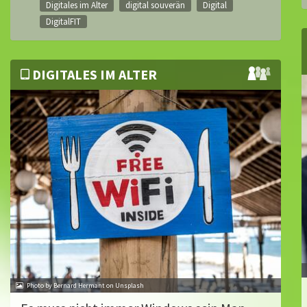
Digitales im Alter
digital souverän
Digital
DigitalFIT
DIGITALES IM ALTER
Photo by Bernard Hermant on Unsplash