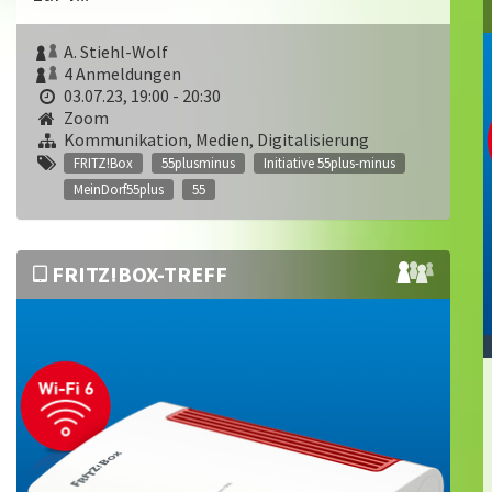
A. Stiehl-Wolf
4 Anmeldungen
03.07.23, 19:00 - 20:30
Zoom
Kommunikation, Medien, Digitalisierung
FRITZ!Box
55plusminus
Initiative 55plus-minus
MeinDorf55plus
55
FRITZ!BOX-TREFF