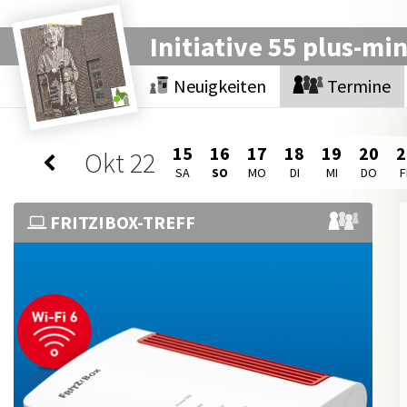
Initiative 55 plus-mi
Neuigkeiten
Termine
15
16
17
18
19
20
2
Okt
22
SA
SO
MO
DI
MI
DO
F
FRITZ!BOX-TREFF