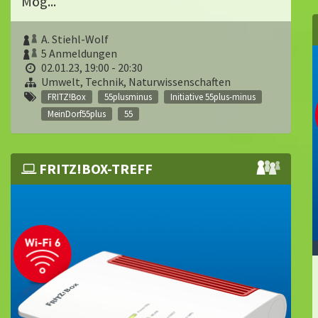
Mög...
A. Stiehl-Wolf
5 Anmeldungen
02.01.23, 19:00 - 20:30
Umwelt, Technik, Naturwissenschaften
FRITZ!Box
55plusminus
Initiative 55plus-minus
MeinDorf55plus
55
FRITZ!BOX-TREFF